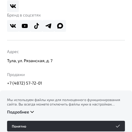
Belgee Плюс
Правовая информация
Реферальная программа
Бренд в соцсетях
Адрес
Тула, ул. Рязанская, д. 7
Продажи
+7 (4872) 57-72-01
Мы используем файлы куки для полноценного функционирования
сайта. Вы всегда можете отключить файлы куки в настройках
© 2026
вашего браузера. Продолжая использовать сайт, вы соглашаетесь
Правовая информация
Подробнее
на сбор и использование файлов куки, и подтверждаете
Политика конфиденциальности персональных данных
ознакомление с информацией по сбору, использованию и
Официальный сайт Belgee в России
возможной блокировке файлов куки в
Политике
Сделано в ПЕРКС
Понятно
конфиденциальности
.