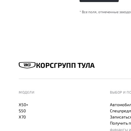
* Все поля, отмеченные звезд
КОРСГРУПП ТУЛА
МОДЕЛИ
ВЫБОР И П
X50+
Автомобил
S50
Спецпредл
X70
Записаться
Получить 
ФИНАНСЫ И