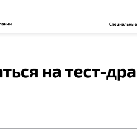
пании
Специальные
ться на тест-др