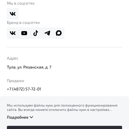
О дилерском центре
Мы в соцсетях
Belgee Плюс
Правовая информация
Реферальная программа
Бренд в соцсетях
Адрес
Тула, ул. Рязанская, д. 7
Продажи
+7 (4872) 57-72-01
Мы используем файлы куки для полноценного функционирования
сайта. Вы всегда можете отключить файлы куки в настройках
© 2026
вашего браузера. Продолжая использовать сайт, вы соглашаетесь
Правовая информация
Подробнее
на сбор и использование файлов куки, и подтверждаете
Политика конфиденциальности персональных данных
ознакомление с информацией по сбору, использованию и
Официальный сайт Belgee в России
возможной блокировке файлов куки в
Политике
Сделано в ПЕРКС