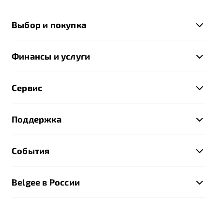
X50+
Выбор и покупка
S50
Автомобили в наличии
X70
Финансы и услуги
Спецпредложения и Акции
Автокредит
Записаться на тест-драйв
Сервис
Трейд-ин
Получить предложение
Записаться на сервис
Страхование
Поддержка
Руководство по эксплуатации
Расчет КАСКО
Гарантия Belgee
Техническое обслуживание
События
Клиентская поддержка
Калькулятор ТО
Новости
Помощь на дорогах
Belgee в России
Контакты
Belgee Линк
О бренде
Belgee Клуб