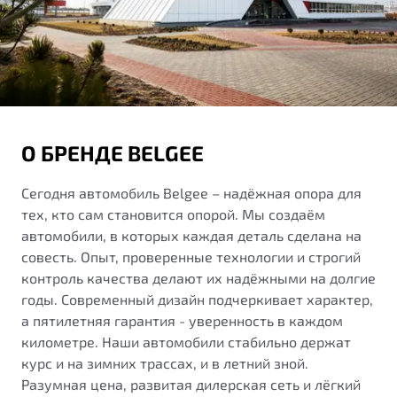
от 1 699 990 ₽*
Подробно
Обзор
В наличии
X70
Будьте еще более уверены на дорогах с программой
"Помощь на дорогах"
Автомобили в наличии
О БРЕНДЕ BELGEE
Тест-драйв
Преимущества программы
Автокредит
Сегодня автомобиль Belgee – надёжная опора для
Спецпредложения
тех, кто сам становится опорой. Мы создаём
автомобили, в которых каждая деталь сделана на
Запись на сервис
совесть. Опыт, проверенные технологии и строгий
Калькулятор ТО
контроль качества делают их надёжными на долгие
Универсальный кроссовер
Клиентская поддержка
годы. Современный дизайн подчеркивает характер,
а пятилетняя гарантия - уверенность в каждом
от 2 499 990 ₽*
километре. Наши автомобили стабильно держат
курс и на зимних трассах, и в летний зной.
Обзор
В наличии
Разумная цена, развитая дилерская сеть и лёгкий