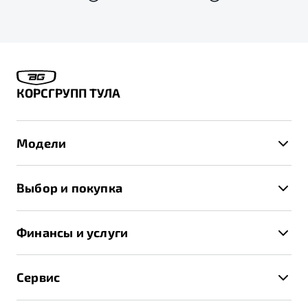
КОРСГРУПП ТУЛА
Модели
X50+
Выбор и покупка
S50
Автомобили в наличии
X70
Финансы и услуги
Спецпредложения и Акции
Автокредит
Записаться на тест-драйв
Сервис
Трейд-ин
Получить предложение
Записаться на сервис