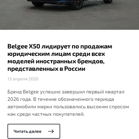
ПОДДЕРЖКА
Автокредит
О дилерском центре
Трейд-ин
Гарантия Belgee
Правовая информация
Яркий кроссовер
Страхование
Belgee Линк
от 2 219 990 ₽*
Расчет КАСКО
Belgee Клуб
Belgee X50 лидирует по продажам
Обзор
В наличии
Belgee Плюс
юридическим лицам среди всех
моделей иностранных брендов,
Реферальная программа
S50
представленных в России
Клиентская поддержка
13 апреля 2026
Помощь на дорогах
Бренд Belgee успешно завершил первый квартал
2026 года. В течение обозначенного периода
автомобили марки пользовались высоким спросом
как среди частных покупателей.
Читать далее
Узнайте о специальных выгодах при покупке
Элегантный и практичный седан
автомобиля Belgee