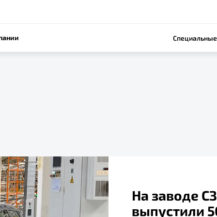
пании
Специальные
На заводе С
выпустили 5