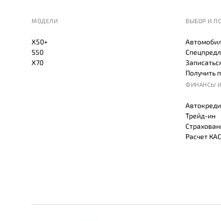
МОДЕЛИ
ВЫБОР И П
X50+
Автомобил
S50
Спецпредл
X70
Записаться
Получить 
ФИНАНСЫ И
Автокреди
Трейд-ин
Страхован
Расчет КА