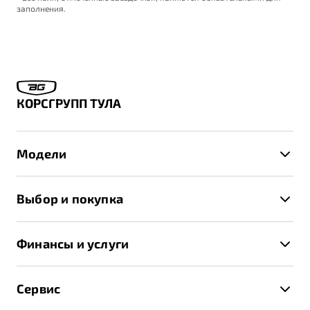
заполнения.
КОРСГРУПП ТУЛА
Модели
X50+
Выбор и покупка
S50
Автомобили в наличии
X70
Финансы и услуги
Спецпредложения и Акции
Автокредит
Записаться на тест-драйв
Сервис
Трейд-ин
Получить предложение