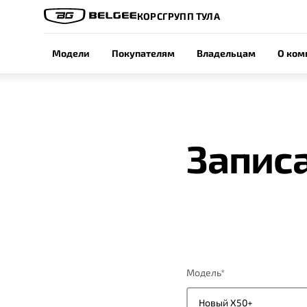
КОРСГРУПП ТУЛА
Модели
Покупателям
Владельцам
О ком
Записа
Модель
*
Новый X50+