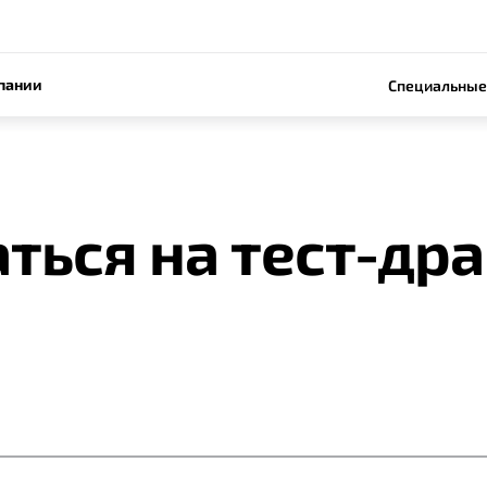
пании
Специальные
ться на тест-др