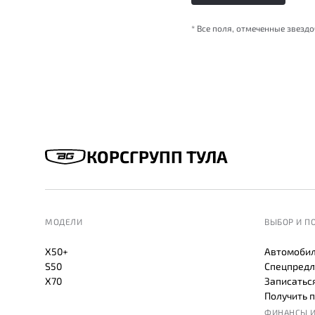
* Все поля, отмеченные звезд
КОРСГРУПП ТУЛА
МОДЕЛИ
ВЫБОР И П
X50+
Автомобил
S50
Спецпредл
X70
Записаться
Получить 
ФИНАНСЫ И