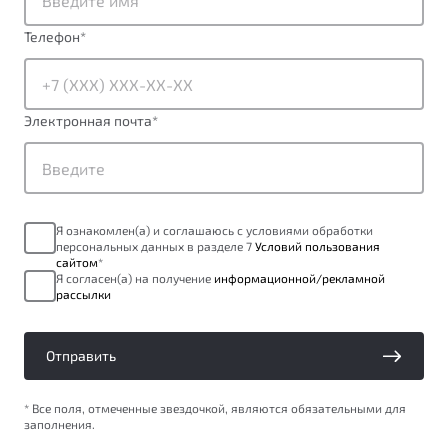
ПОДДЕРЖКА
Автокредит
О дилерском центре
Телефон
*
Трейд-ин
Гарантия Belgee
Правовая информация
Яркий кроссовер
Страхование
Belgee Линк
от 2 219 990 ₽*
Электронная почта
*
Расчет КАСКО
Belgee Клуб
Обзор
В наличии
Belgee Плюс
Реферальная программа
S50
Я ознакомлен(а) и соглашаюсь с условиями обработки
Клиентская поддержка
персональных данных в разделе 7
Условий пользования
сайтом
*
Помощь на дорогах
Я согласен(а) на получение
информационной/рекламной
рассылки
Отправить
* Все поля, отмеченные звездочкой, являются обязательными для
заполнения.
Узнайте о специальных выгодах при покупке
Элегантный и практичный седан
автомобиля Belgee