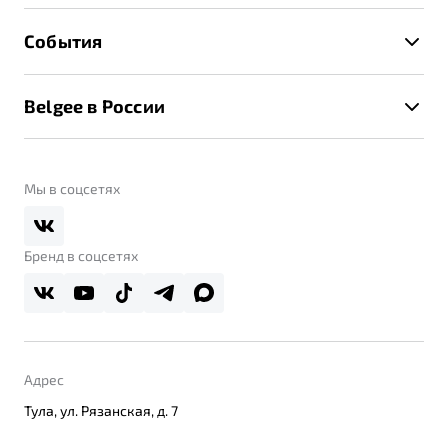
Расчет КАСКО
Гарантия Belgee
Техническое обслуживание
События
Клиентская поддержка
Калькулятор ТО
Новости
Помощь на дорогах
Belgee в России
Контакты
Belgee Линк
О бренде
Belgee Клуб
О дилерском центре
Мы в соцсетях
Belgee Плюс
Правовая информация
Реферальная программа
Бренд в соцсетях
Адрес
Тула, ул. Рязанская, д. 7