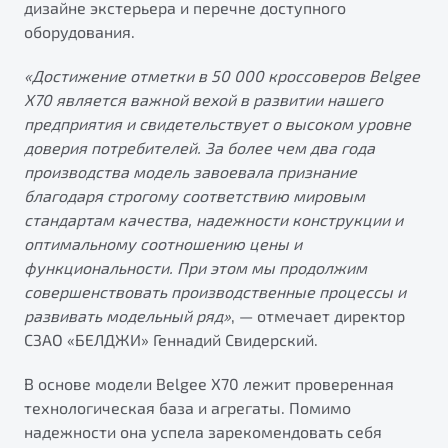
дизайне экстерьера и перечне доступного
от 1 699 990 ₽*
оборудования.
Подробно
Обзор
В наличии
«Достижение отметки в 50
000 кроссоверов Belgee
X70 является важной вехой в развитии нашего
X70
Будьте еще более уверены на дорогах с программой
предприятия и свидетельствует о высоком уровне
"Помощь на дорогах"
Автомобили в наличии
доверия потребителей. За более чем два года
Тест-драйв
производства модель завоевала признание
Преимущества программы
Автокредит
благодаря строгому соответствию мировым
Спецпредложения
стандартам качества, надежности конструкции и
оптимальному соотношению цены и
функциональности. При этом мы продолжим
Запись на сервис
совершенствовать производственные процессы и
Калькулятор ТО
развивать модельный ряд»
, — отмечает директор
Универсальный кроссовер
Клиентская поддержка
СЗАО «БЕЛДЖИ» Геннадий Свидерский.
от 2 499 990 ₽*
В основе модели Belgee X70 лежит проверенная
технологическая база и агрегаты. Помимо
Обзор
В наличии
надежности она успела зарекомендовать себя