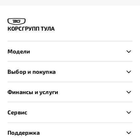
КОРСГРУПП ТУЛА
Модели
X50+
Выбор и покупка
S50
Автомобили в наличии
X70
Финансы и услуги
Спецпредложения и Акции
Автокредит
Записаться на тест-драйв
Сервис
Трейд-ин
Получить предложение
Записаться на сервис
Страхование
Поддержка
Руководство по эксплуатации