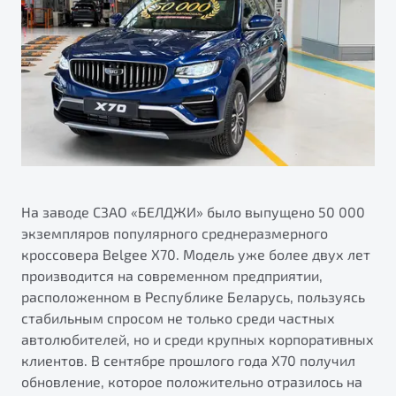
ПОДДЕРЖКА
Автокредит
О дилерском центре
Трейд-ин
Гарантия Belgee
Правовая информация
Яркий кроссовер
Страхование
Belgee Линк
от 2 219 990 ₽*
Расчет КАСКО
Belgee Клуб
Обзор
В наличии
Belgee Плюс
Реферальная программа
S50
Клиентская поддержка
На заводе СЗАО «БЕЛДЖИ» было выпущено 50 000
экземпляров популярного среднеразмерного
Помощь на дорогах
кроссовера Belgee X70. Модель уже более двух лет
производится на современном предприятии,
расположенном в Республике Беларусь, пользуясь
стабильным спросом не только среди частных
автолюбителей, но и среди крупных корпоративных
клиентов. В сентябре прошлого года X70 получил
Узнайте о специальных выгодах при покупке
обновление, которое положительно отразилось на
Элегантный и практичный седан
автомобиля Belgee